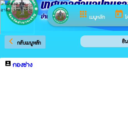
เทศบาลตำบลปทุมร
apps
today
อำเภอปทุมราชวงศา จังหวัดอำนาจเจริญ
เมนูหลัก
โ
arrow_back_ios
ยินด
กลับเมนูหลัก
account_box
กองช่าง