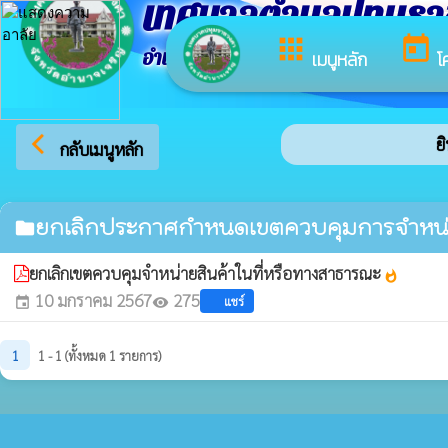
เทศบาลตำบลปทุมร
apps
today
อำเภอปทุมราชวงศา จังหวัดอำนาจเจริญ
เมนูหลัก
โ
arrow_back_ios
ยิ
กลับเมนูหลัก
ยกเลิกประกาศกำหนดเขตควบคุมการจำหน่า
folder
ยกเลิกเขตควบคุมจำหน่ายสินค้าในที่หรือทางสาธารณะ
whatshot
10 มกราคม 2567
275
แชร์
event
visibility
1
1 - 1 (ทั้งหมด 1 รายการ)