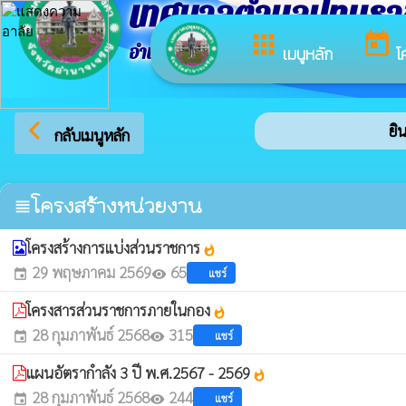
เทศบาลตำบลปทุมร
apps
today
อำเภอปทุมราชวงศา จังหวัดอำนาจเจริญ
เมนูหลัก
โ
arrow_back_ios
ยินด
กลับเมนูหลัก
โครงสร้างหน่วยงาน
view_headline
โครงสร้างการแบ่งส่วนราชการ
whatshot
29 พฤษภาคม 2569
65
แชร์
event
visibility
โครงสารส่วนราชการภายในกอง
whatshot
28 กุมภาพันธ์ 2568
315
แชร์
event
visibility
แผนอัตรากำลัง 3 ปี พ.ศ.2567 - 2569
whatshot
28 กุมภาพันธ์ 2568
244
แชร์
event
visibility