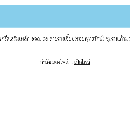
ีตเสริมเหล็ก อจถ. 06 สายช่างเจี๊ยบ(ซอยพุทธรัตน์) ชุมชนแก้วมงค
กำลังแสดงไฟล์....
เปิดไฟล์