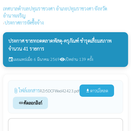
เทศบาลตำบลปทุมราชวงศา
อำเภอปทุมราชวงศา จังหวัด
อำนาจเจริญ
›
ประกาศการจัดซื้อจ้าง
ประกาศ ขายทอดตลาดพัสดุ-ครุภัณฑ์ ชำรุดเสื่อมสภาพ
จำนวน 41 รายการ
เผยแพร่เมื่อ 6 มีนาคม 2569
เปิดอ่าน 139 ครั้ง
event
visibility
ไฟล์เอกสาร
attach_file
ดาวน์โหลด
RZr5DCFWed42423.pdf
file_download
คัดลอกลิงก์
link